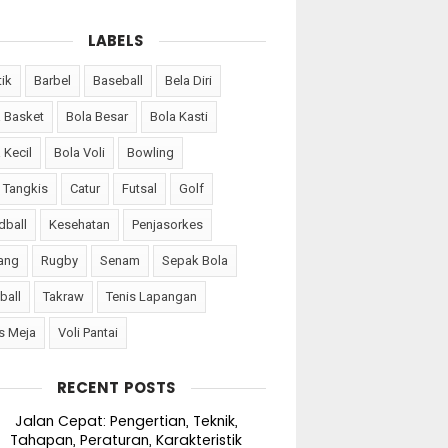
LABELS
tik
Barbel
Baseball
Bela Diri
a Basket
Bola Besar
Bola Kasti
 Kecil
Bola Voli
Bowling
 Tangkis
Catur
Futsal
Golf
dball
Kesehatan
Penjasorkes
ang
Rugby
Senam
Sepak Bola
ball
Takraw
Tenis Lapangan
s Meja
Voli Pantai
RECENT POSTS
Jalan Cepat: Pengertian, Teknik,
Tahapan, Peraturan, Karakteristik