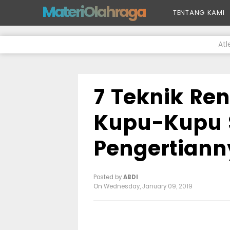
-->
MateriOlahraga
TENTANG KAMI
Atl
7 Teknik Re
Kupu-Kupu 
Pengertiann
Posted by
ABDI
On
Wednesday, January 09, 2019