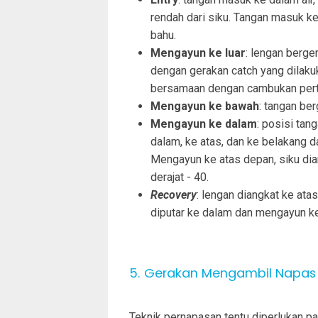
rendah dari siku. Tangan masuk k
bahu.
Mengayun ke luar
: lengan berge
dengan gerakan catch yang dilakuk
bersamaan dengan cambukan per
Mengayun ke bawah
: tangan ber
Mengayun ke dalam
: posisi tan
dalam, ke atas, dan ke belakang d
Mengayun ke atas depan, siku di
derajat - 40.
Recovery
: lengan diangkat ke ata
diputar ke dalam dan mengayun k
5. Gerakan Mengambil Napas
Teknik pernapasan tentu diperlukan pa