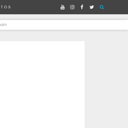
T.O.S
nam