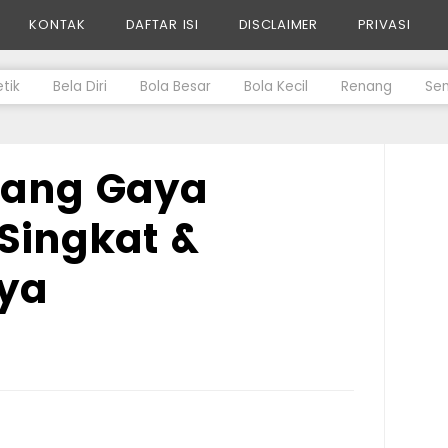
KONTAK
DAFTAR ISI
DISCLAIMER
PRIVASI
etik
Bela Diri
Bola Besar
Bola Kecil
Renang
Se
nang Gaya
Singkat &
ya