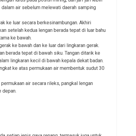
e dalam air sebelum melewati daerah samping
rak ke luar secara berkesinambungan. Akhiri
an setelah kedua lengan berada tepat di luar bahu
tama ke bawah.
gerak ke bawah dan ke luar dari lingkaran gerak.
gan berada tepat di bawah siku. Tangan ditarik ke
alam lingkaran kecil di bawah kepala dekat badan.
angkat ke atas permukaan air membentuk sudut 30
s permukaan air secara rileks, pangkal lengan
e depan.
da setiap jenis gaya renang, termasuk juga untuk