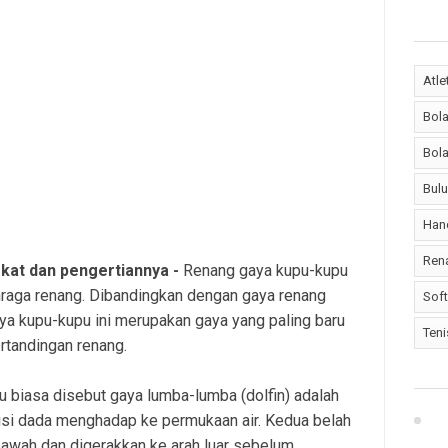
Atle
Bol
Bola
Bulu
Han
Ren
kat dan pengertiannya -
Renang gaya kupu-kupu
hraga renang. Dibandingkan dengan gaya renang
Soft
aya kupu-kupu ini merupakan gaya yang paling baru
Teni
rtandingan renang.
u biasa disebut gaya lumba-lumba (dolfin) adalah
isi dada menghadap ke permukaan air. Kedua belah
awah dan digerakkan ke arah luar sebelum